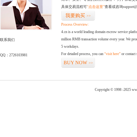
具体交易流程可
“点击这里”
查看或咨询support@
我要购买
>>
Process Overview:
4.cn is a world leading domain escrow service plat
million RMB transaction volume every year. We promi
联系我们
5 workdays.
For detailed process, you can
“visit here”
or contact
QQ：2726103981
BUY NOW
>>
Copyright © 1998 -2025 ww