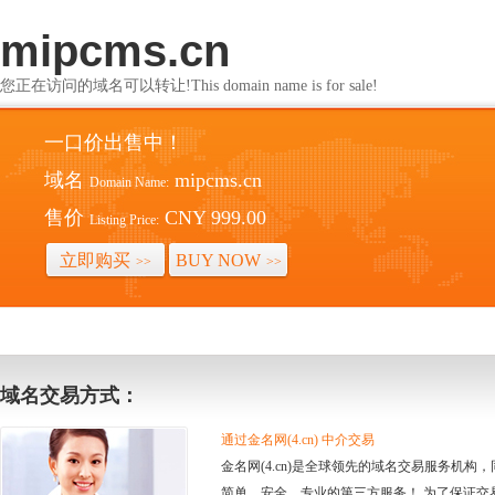
mipcms.cn
您正在访问的域名可以转让!This domain name is for sale!
一口价出售中！
域名
mipcms.cn
Domain Name:
售价
CNY 999.00
Listing Price:
立即购买
BUY NOW
>>
>>
域名交易方式：
通过金名网(4.cn) 中介交易
金名网(4.cn)是全球领先的域名交易服务机
简单、安全、专业的第三方服务！ 为了保证交